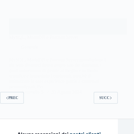
MySQL, MariaDB e Percona Server
Generale
MySQL, MariaDB e Percona Server:introduzione I
siti web dinamici fanno ampio uso dei database, i
quali consentono di gestire al meglio e in modo
semplice e immediato i contenuti, nonché di
ottimizzare la user experience grazie a contenuti
personalizzati. Per…
Antonello S.
31 Agosto 2024
PREC
SUCC