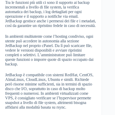
Tra le funzioni più utili ci sono il supporto ai backup
incrementali a livello di file system, la verifica
automatica dei backup, i log dettagliati per ogni
operazione e il supporto a notifiche via email.
JetBackup gestisce anche i permessi dei file e i metadati,
così da garantire un ripristino fedele in caso di necessità.
In ambienti multiutente come l’hosting condiviso, ogni
utente può accedere in autonomia alla sezione
JetBackup nel proprio cPanel. Da lì può scaricare file,
vedere le versioni disponibili e avviare ripristini
completi o selettivi. L’amministratore può limitare
queste funzioni o imporre quote di spazio occupato dai
backup.
JetBackup è compatibile con sistemi RedHat, CentOS,
AlmaLinux, CloudLinux, Ubuntu e simili. Richiede
però risorse minime sufficienti, sia in termini di spazio
disco che I/O, soprattutto in caso di backup molto
frequenti o numerosi. In ambienti virtualizzati come
VPS, è consigliato verificare se l’hypervisor permette
snapshot a livello di file system, altrimenti bisogna
affidarsi alla modalità basata su rsync.