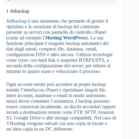
1
Jetbackup
JetBackup
è uno strumento che permette di gestire il
ripristino e la creazione di backup del contenuto
presente su servizi con pannello di controllo cPanel
(come ad esempio l’
Hosting WordPress
). La sua
funzione principale è eseguire backup automatici dei
dati degli utenti, compresi file, database, email,
configurazioni DNS e altro ancora. Utilizza tecnologie
come rsync con hard link o snapshot BTRFS/ZFS, a
seconda della configurazione del server, per ridurre al
minimo lo spazio usato e velocizzare il processo.
Ogni account utente può accedere ai propri backup
tramite l’interfaccia cPanel e ripristinare singoli file,
interi account, database o email in modo autonomo,
senza dover contattare l’assistenza. I backup possono
essere conservati localmente, su dischi secondari oppure
inviati a destinazioni remote come FTP, SFTP, Amazon
S3, Google Drive o altri storage compatibili. Nel caso di
VHosting vengono salvati con una copia in locale e
un’altra copia in un DC differente.