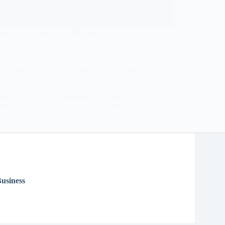
gestire i backup con JetBackup
Sicurezza
ckup JetBackup è uno strumento che permette
tire il ripristino e la creazione di backup del
uto presente su servizi con pannello di
llo cPanel (come ad esempio l’Hosting
ess). La sua funzione principale è eseguire
p automatici dei…
Antonello S.
26 Luglio 2022
usiness