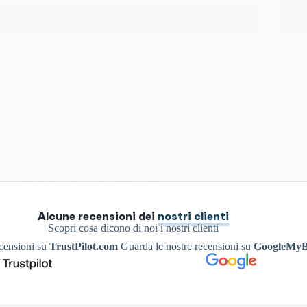
Come creare backup del DB MySQL tramite cron
Come 
jobs di cPanel
cPanel
Jetba
I backup del DB MySQL Creare backup del DB
di ges
MySQL è essenziale per garantire la sicurezza, la
conten
continuità operativa e la conformità normativa di
contro
un’organizzazione, nonché per consentire lo
WordPr
sviluppo e l’innovazione senza compromettere
backu
l’integrità dei dati. E’ di fondamentale…
Francesco P.
20 Luglio 2023
Alcune recensioni dei
nostri clienti
Scopri cosa dicono di noi i nostri clienti
ecensioni su
TrustPilot.com
Guarda le nostre recensioni su
GoogleMyB