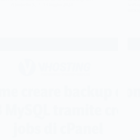
Antonello S.
1 Giugno 2024
JetBac
back