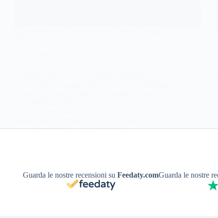
UpdraftPlus: Archivio remoto su Object Storage C-
S3
CMS
Configurazione archivio remoto UpdraftPlus con
Cloud Object Storage compatibile S3 UpdraftPlus
è uno dei plugin di backup più popolari disponibili
per WordPress. Permette di creare copie di
sicurezza complete del sito WordPress, compresi
file, database e contenuti, e di ripristinarli…
Vincenzo T.
22 Aprile 2024
Guarda le nostre recensioni su
Feedaty.com
Guarda le nostre r