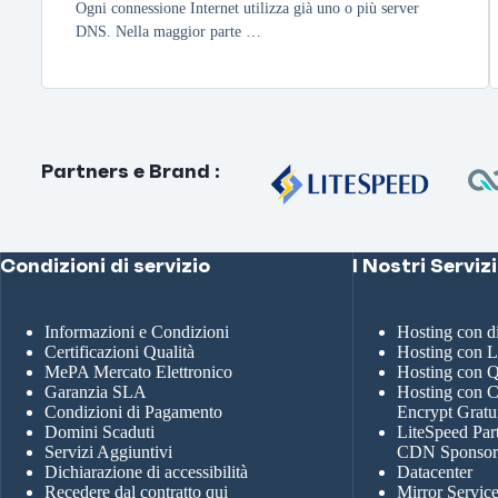
Ogni connessione Internet utilizza già uno o più server
DNS. Nella maggior parte …
Partners e Brand
:
Condizioni di servizio
I Nostri Servizi
Informazioni e Condizioni
Hosting con 
Certificazioni Qualità
Hosting con 
MePA Mercato Elettronico
Hosting con
Garanzia SLA
Hosting con Ce
Condizioni di Pagamento
Encrypt Gratu
Domini Scaduti
LiteSpeed Par
Servizi Aggiuntivi
CDN Sponso
Dichiarazione di accessibilità
Datacenter
Recedere dal contratto qui
Mirror Servic