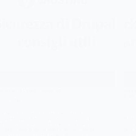
Sicurezza di Drupal: consigli utili
Backup
propri
CMS
Sicurezza di Drupal Quando si mette online un
nuovo sito web, è fondamentale implementare, fin
Backup
da subito, strategie volte ad aumentarne i livelli di
blog,
sicurezza. Solo in questo modo si possono limitare
deve m
attacchi e minacce esterne come il phishing, il…
period