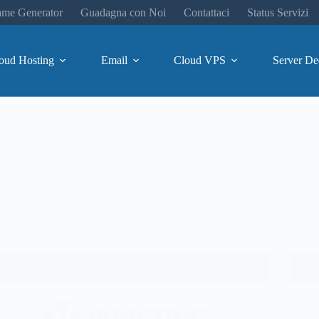
me Generator
Guadagna con Noi
Contattaci
Status Servizi
oud Hosting
Email
Cloud VPS
Server De