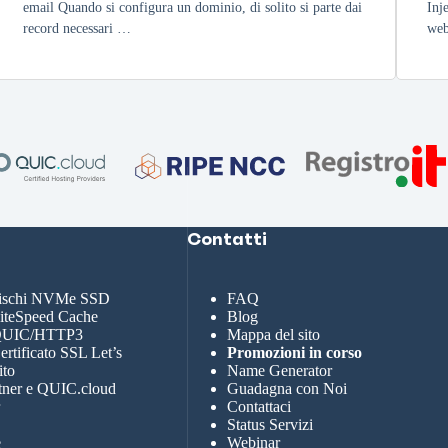
email Quando si configura un dominio, di solito si parte dai
Inj
record necessari …
web
Contatti
dischi NVMe SSD
FAQ
LiteSpeed Cache
Blog
 QUIC/HTTP3
Mappa del sito
rtificato SSL Let’s
Promozioni in corso
ito
Name Generator
tner e QUIC.cloud
Guadagna con Noi
r
Contattaci
Status Servizi
e
Webinar