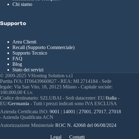
Chi siamo
Supporto
Area Clienti
Recall (Supporto Commerciale)
Supporto Tecnico
FAQ
Blog
Stato dei servizi
© 2009-2025 VHosting Solution s.r.l
Partita IVA: IT06439660827 - REA: MI 2714184 - Sede
legale: Via San Vito, 18, 20123 Milano - Capitale sociale:
100.000,00 € i.v.
Codice destinatario: SZLUBAI - Sedi datacenter: EU/
Italia
-
EU/
Germania -
Tutti i prezzi indicati sono IVA ESCLUSA
Azienda Certificata ISO:
9001
|
14001
|
27001
,
27017
,
27018
- Azienda Qualificata ACN
Autorizzazione Ministeriale
ROC N. 42068 del 06/08/2024
Legal
Contatti