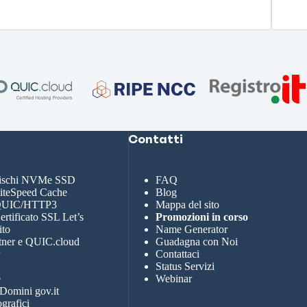
Contatti
dischi NVMe SSD
FAQ
LiteSpeed Cache
Blog
 QUIC/HTTP3
Mappa del sito
rtificato SSL Let’s
Promozioni in corso
ito
Name Generator
tner e QUIC.cloud
Guadagna con Noi
r
Contattaci
Status Servizi
e
Webinar
 Domini gov.it
grafici