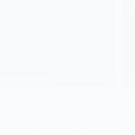
Gestire i DNS su cPanel
I Nam
Domini
I DNS su cPanel I DNS su cPanel sono gestiti
I Nam
attraverso un’integrazione diretta con il servizio di
Quando
nameserver installato sul server che di norma è
sito w
BIND (Berkeley Internet Name Domain), anche
preme 
noto come named. In alcune configurazioni può
istanti