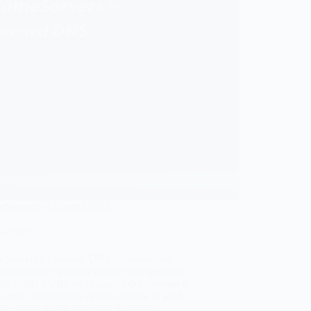
eServers e i Record DNS
Domini
eServers e i Record DNS: Introduzione
 un utente desidera visitare uno specifico
eb, digita l’URL nella casella del browser e
invio, aspettandosi di visualizzare in pochi
 la pagina di suo interesse. Si tratta di