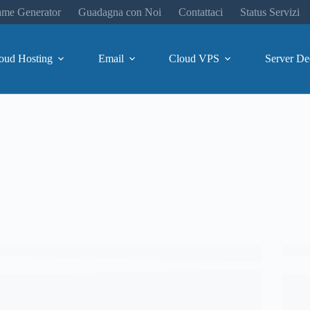
me Generator
Guadagna con Noi
Contattaci
Status Servizi
oud Hosting
Email
Cloud VPS
Server De