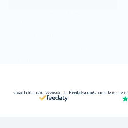
Come cambiare i nameserver su VHosting
Domini
I Nameserver I nameserver sono server DNS
(Domain Name System), cioè sistemi che si
occupano di tradurre i nomi di dominio leggibili
(come www.google.com) negli indirizzi IP
numerici (come 142.250.180.14) che i computer
usano per comunicare tra loro. In pratica,…
Antonello S.
1 Agosto 2022
Guarda le nostre recensioni su
Feedaty.com
Guarda le nostre r