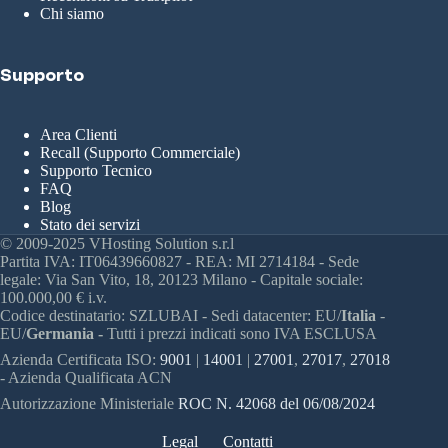
Chi siamo
Supporto
Area Clienti
Recall (Supporto Commerciale)
Supporto Tecnico
FAQ
Blog
Stato dei servizi
© 2009-2025 VHosting Solution s.r.l
Partita IVA: IT06439660827 - REA: MI 2714184 - Sede
legale: Via San Vito, 18, 20123 Milano - Capitale sociale:
100.000,00 € i.v.
Codice destinatario: SZLUBAI - Sedi datacenter: EU/
Italia
-
EU/
Germania -
Tutti i prezzi indicati sono IVA ESCLUSA
Azienda Certificata ISO:
9001
|
14001
|
27001
,
27017
,
27018
- Azienda Qualificata ACN
Autorizzazione Ministeriale
ROC N. 42068 del 06/08/2024
Legal
Contatti