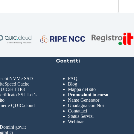
Contatti
dischi NVMe SSD
FAQ
LiteSpeed Cache
Blog
 QUIC/HTTP3
Mappa del sito
rtificato SSL Let’s
Promozioni in corso
ito
Name Generator
tner e QUIC.cloud
Guadagna con Noi
r
Contattaci
Status Servizi
e
Webinar
 Domini gov.it
grafici