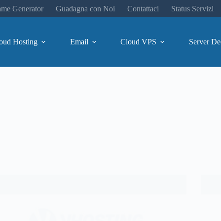
me Generator
Guadagna con Noi
Contattaci
Status Servizi
oud Hosting
Email
Cloud VPS
Server De