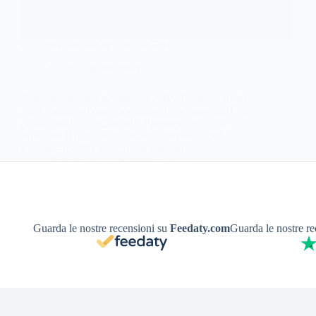
Come modificare la versione PHP
Ottimizzazione Web
Come modificare la versione PHP? In questa guida
verrà mostrato come modificare la versione PHP da
pannello Hosting CPanel o Plesk e come poter
effettuare il cambio di versione anche da SSH.
L’accesso SSH è abilitato su tutti i piani…
Roberto P.
1 Settembre 2022
Guarda le nostre recensioni su
Feedaty.com
Guarda le nostre r