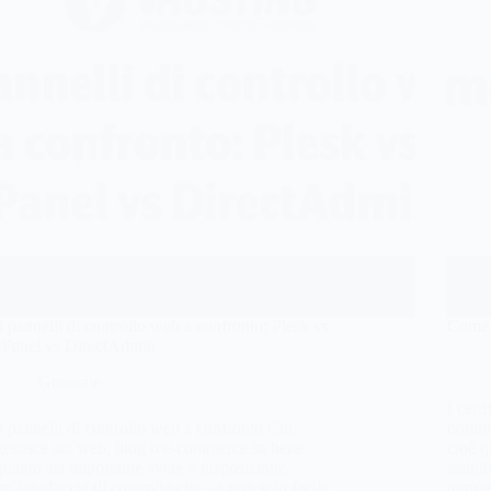
3 pannelli di controllo web a confronto: Plesk vs
Come g
cPanel vs DirectAdmin
Generale
I cert
3 pannelli di controllo web a confronto Chi
domini
gestisce siti web, blog o e-commerce sa bene
cioè q
quanto sia importante avere a disposizione
stabil
un’interfaccia di controllo che sia non solo facile
termin