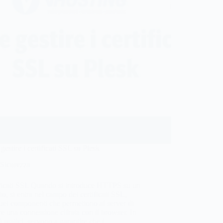
estire i certificati SSL su Plesk
Sicurezza
ificati SSL Quando si introduce HTTPS su un
o, si entra nel campo dei certificati SSL,
uei componenti che permettono al server di
ire una connessione cifrata con il browser. In
i pratici, servono a garantire che i…