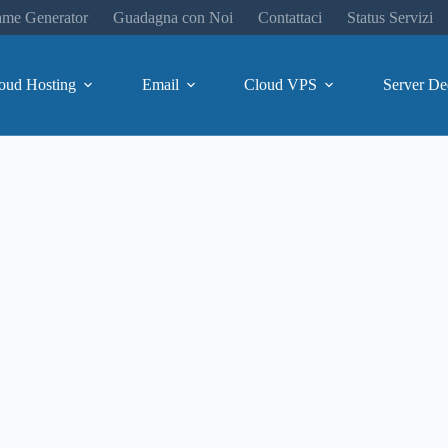
me Generator
Guadagna con Noi
Contattaci
Status Servizi
oud Hosting
Email
Cloud VPS
Server De