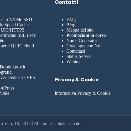
Contatti
dischi NVMe SSD
FAQ
LiteSpeed Cache
Blog
 QUIC/HTTP3
Mappa del sito
rtificato SSL Let’s
Promozioni in corso
ito
Name Generator
tner e QUIC.cloud
Guadagna con Noi
r
Contattaci
Status Servizi
e
Webinar
 Domini gov.it
grafici
rver Dedicati / VPS
Privacy & Cookie
rdPress
nibile
Informativa Privacy & Cookie
 Vito, 18, 20123 Milano - Capitale sociale: