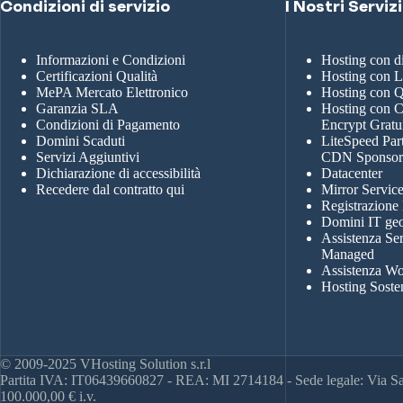
Condizioni di servizio
I Nostri Servizi
Informazioni e Condizioni
Hosting con 
Certificazioni Qualità
Hosting con 
MePA Mercato Elettronico
Hosting con
Garanzia SLA
Hosting con Ce
Condizioni di Pagamento
Encrypt Gratu
Domini Scaduti
LiteSpeed Par
Servizi Aggiuntivi
CDN Sponso
Dichiarazione di accessibilità
Datacenter
Recedere dal contratto qui
Mirror Servic
Registrazione
Domini IT geo
Assistenza Se
Managed
Assistenza Wo
Hosting Soste
© 2009-2025 VHosting Solution s.r.l
Partita IVA: IT06439660827 - REA: MI 2714184 - Sede legale: Via San
100.000,00 € i.v.