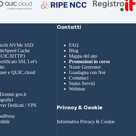
Contatti
dischi NVMe SSD
FAQ
LiteSpeed Cache
Blog
 QUIC/HTTP3
Mappa del sito
rtificato SSL Let’s
Promozioni in corso
ito
Name Generator
tner e QUIC.cloud
Guadagna con Noi
r
Contattaci
Status Servizi
e
Webinar
 Domini gov.it
grafici
rver Dedicati / VPS
Privacy & Cookie
rdPress
nibile
Informativa Privacy & Cookie