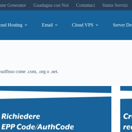
me Generator
Guadagna con Noi
Contattaci
Status Servizi
oud Hosting
Email
Cloud VPS
Server De
uffisso come .com, .org o .net.