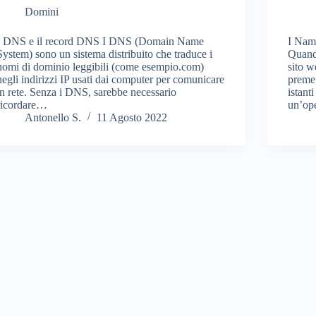
Domini
I DNS e il record DNS I DNS (Domain Name
I Nam
System) sono un sistema distribuito che traduce i
Quando
nomi di dominio leggibili (come esempio.com)
sito w
negli indirizzi IP usati dai computer per comunicare
preme 
in rete. Senza i DNS, sarebbe necessario
istanti
ricordare…
un’op
Antonello S.
11 Agosto 2022