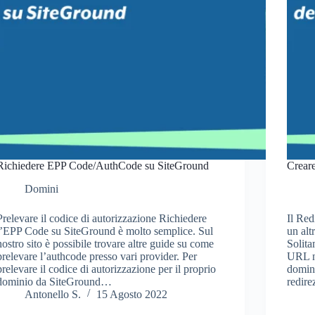
Richiedere EPP Code/AuthCode su SiteGround
Creare
Domini
Prelevare il codice di autorizzazione Richiedere
Il Red
l’EPP Code su SiteGround è molto semplice. Sul
un alt
nostro sito è possibile trovare altre guide su come
Solita
prelevare l’authcode presso vari provider. Per
URL no
prelevare il codice di autorizzazione per il proprio
domini
dominio da SiteGround…
redir
Antonello S.
15 Agosto 2022