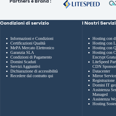
Partners e Brand
:
Condizioni di servizio
I Nostri Servizi
Informazioni e Condizioni
Hosting con 
Certificazioni Qualità
Hosting con 
MePA Mercato Elettronico
Hosting con
Garanzia SLA
Hosting con Ce
Condizioni di Pagamento
Encrypt Gratu
Domini Scaduti
LiteSpeed Par
Servizi Aggiuntivi
CDN Sponso
Dichiarazione di accessibilità
Datacenter
Recedere dal contratto qui
Mirror Servic
Registrazione
Domini IT geo
Assistenza Se
Managed
Assistenza Wo
Hosting Soste