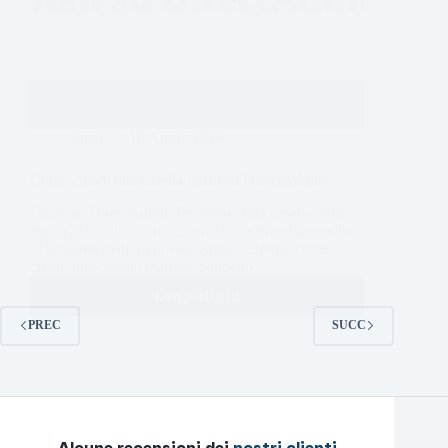
Email
18 Aprile 2026
Come creare una casella email su DirectAdmin
Email su DirectAdmin Per creare una casella email
legata al dominio è necessario accedere al pannello
di gestione mail, in questa guida vedremo come
creare una casella mail dal pannello…
Leggi di più
PREC
SUCC
Alcune recensioni dei
nostri clienti